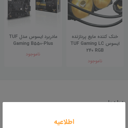
خنک کننده مایع پردازنده
مادربرد ایسوس مدل TUF
ایسوس TUF Gaming LC
Gaming B550-Plus
240 RGB
ناموجود
ناموجود
درباره ما
فروشگاه اینترنتی بندرگاه
اطلاعیه
شماره همراه: 09335330000