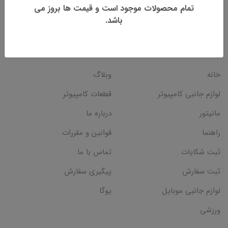
شماره تماس: 07737224779
تمام محصولات موجود است و قیمت ها بروز می
باشد.
دسترسی سریع
خانه
وبلاگ
لوازم جانبی کامپیوتر
قطعات کامپیوتر
مانیتور
درباره ما
راهنما
قوانین و مقررات
ثبت شکایات
تماس با ما
ثبت سفارش
پیگیری سفارش
لوازم جانبی موبایل
یوگا
ورزشی