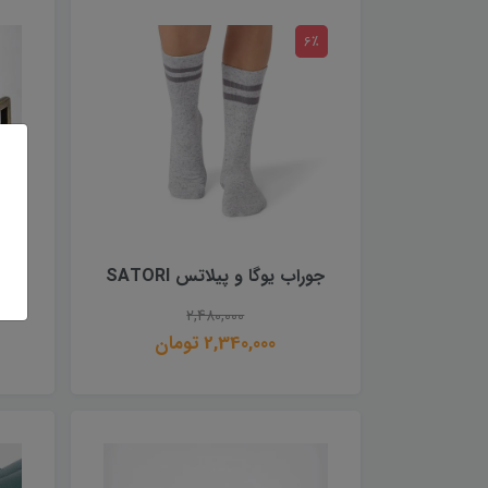
6٪
جوراب یوگا و پیلاتس SATORI
R
2,480,000
2,340,000 تومان