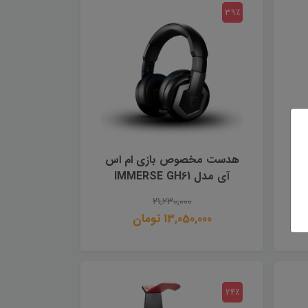
39٪
هدست مخصوص بازی ام اس
آی مدل IMMERSE GH61
21,230,000
13,050,000 تومان
24٪