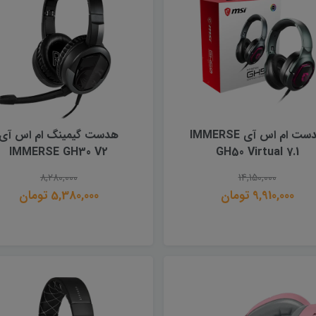
هدست ام اس آی IMMERSE
هدست گیمینگ ام اس آی
IMMERSE GH30 V2
GH50 Virtual 7.1
8,280,000
14,150,000
9,910,000 تومان
5,380,000 تومان