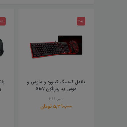
18٪
20٪
باندل گیمینگ کیبورد و ماوس و
بان
موس پد ردراگون S107
و
6,660,000
5,390,000 تومان