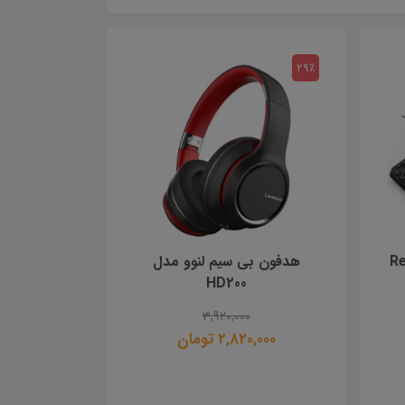
29٪
Redra
هدفون بی سیم لنوو مدل
HD200
3,920,000
2,820,000 تومان