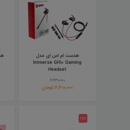
هدست ام اس اى مدل
Immerse GH10 Gaming
Headset
7,930,000
6,400,000 تومان
27٪