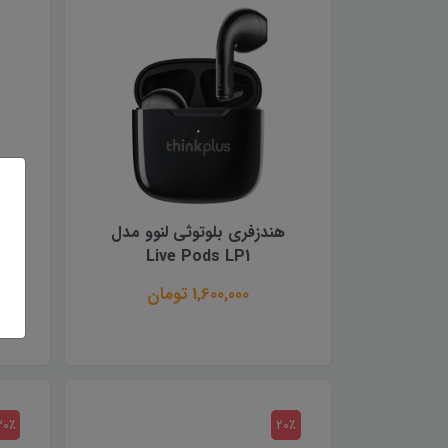
هندزفری بلوتوثی لنوو مدل
ه
Live Pods LP1
1,600,000 تومان
30٪
20٪