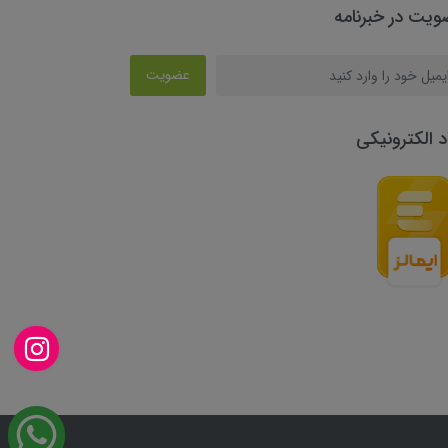
یت در خبرنامه
عضویت
د الکترونیکی
چطور میتونم کمکتون کنم؟