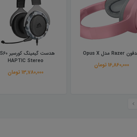
 Razer مدل Opus X
هدست گیمینگ کورس
HAPTIC Stereo
16,860,000 تومان
13,780,000 تومان