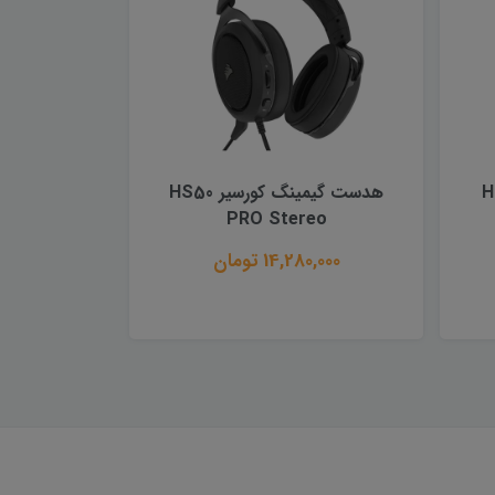
یر HS60
هدست گیمینگ کورسیر HS50
PRO Stereo
14,280,000 تومان