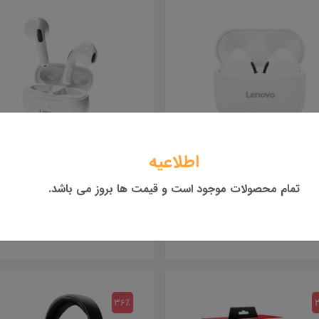
اطلاعیه
ندزفری بلوتوثی لنوو مدل
هندزفری بلوتوثی لنوو مدل
HT38
LivePods LP40
تمام محصولات موجود است و قیمت ها بروز می باشد.
2,230,000 تومان
1,600,000 تومان
36٪