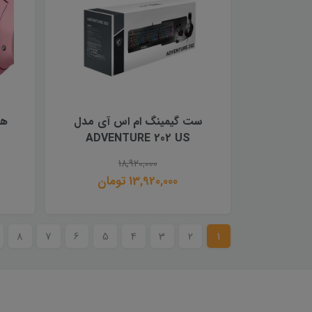
ست گیمینگ ام اس آی مدل
هدفون
ADVENTURE 202 US
18,920,000
13,920,000 تومان
8
7
6
5
4
3
2
1