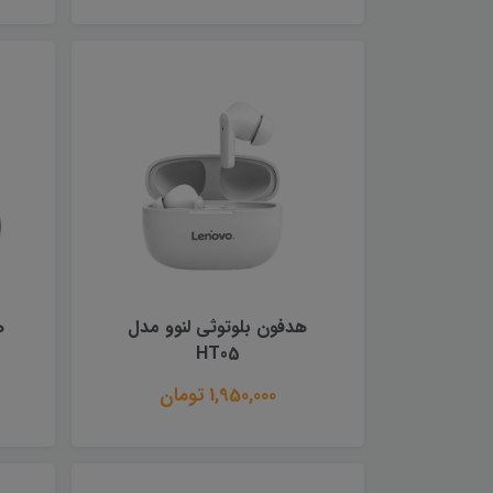
هدفون بلوتوثی لنوو مدل
ه
HT05
1,950,000 تومان