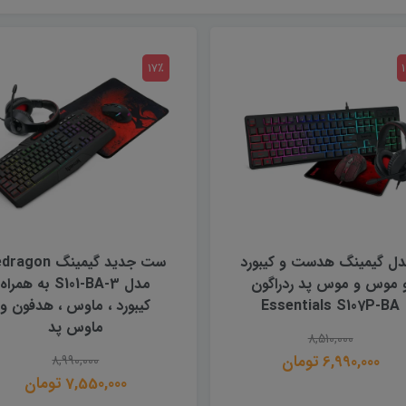
17٪
دل گیمینگ هدست و کیبورد
ست جدید گیمینگ gon
 موس و موس پد ردراگون
مدل S101-BA-3 به همراه
Essentials S107P-BA
کیبورد ، ماوس ، هدفون و
ماوس پد
8,510,000
6,990,000 تومان
8,990,000
7,550,000 تومان