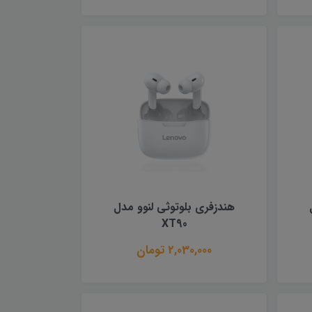
هندزفری بلوتوثی لنوو مدل
XT90
2,030,000 تومان