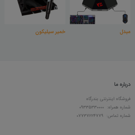
مبدل
خمیر سیلیکون
درباره ما
فروشگاه اینترنتی بندرگاه
شماره همراه: 09335330000
شماره تماس: 07737224779