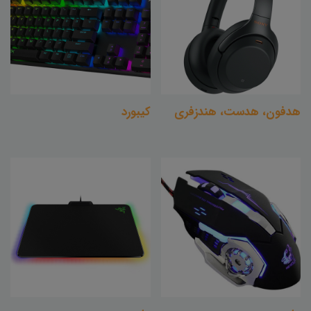
هدفون، هدست، هندزفری
کیبورد