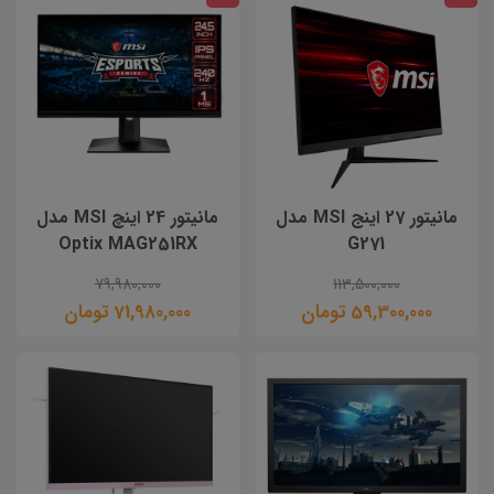
مانیتور 27 اینج MSI مدل
مانیتور 24 اینچ MSI مدل
Optix MAG251RX
G271
79,980,000
113,500,000
59,300,000 تومان
71,980,000 تومان