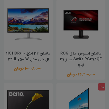
مانیتور ایسوس مدل ROG
مانیتور 32 اینچ 4K HDR600
Swift PG278QE سایز 27
ال جی مدل 32UL750-W
اینچ
100,080,000 تومان
66,200,000 تومان
16٪