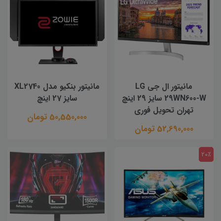
مانیتور ال جی LG
مانیتور بنکیو مدل XL2740
29WN600-W سایز 29 اینچ
سایز 27 اینچ
تهران تحویل فوری
50,550,000 تومان
52,690,000 تومان
20٪