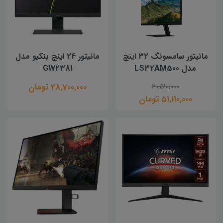
مانیتور سامسونگ 32 اینچ
مانیتور 24 اینچ بنکیو مدل
مدل LS32AM500
GW2381
28,700,000 تومان
60,510,000
51,110,000 تومان