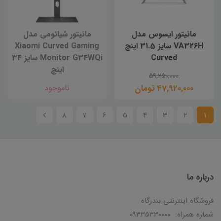
مانیتور ایسوس مدل
مانیتور شیائومی مدل
VA326H سایز 31.5 اینچ
Xiaomi Curved Gaming
Curved
Monitor G34WQi سایز 34
اینچ
59,250,000
47,920,000 تومان
ناموجود
8
7
6
5
4
3
2
1
درباره ما
فروشگاه اینترنتی بندرگاه
شماره همراه: 09335330000