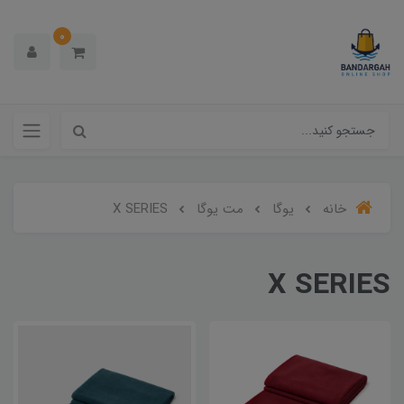
0
خانه
یوگا
مت یوگا
X SERIES
X SERIES