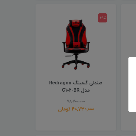
49٪
G
صندلی گیمینگ Redragon
مدل C102-BR
78,700,000
40,730,000 تومان