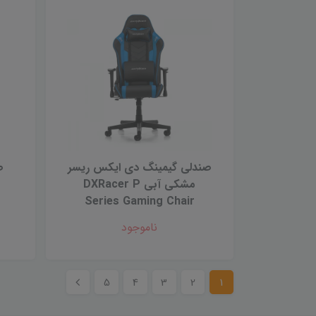
صندلی گیمینگ دی ایکس ریسر
مشكى آبى DXRacer P
Series Gaming Chair
ناموجود
5
4
3
2
1