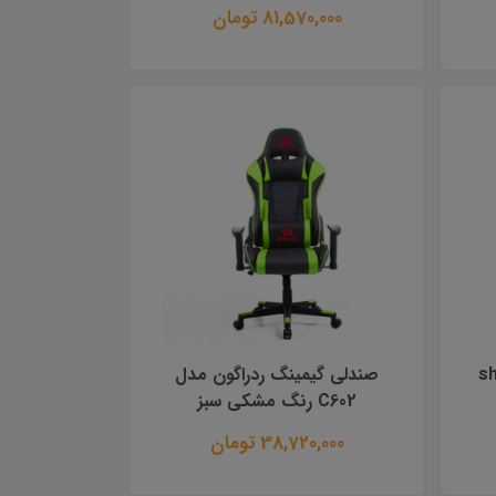
81,570,000 تومان
 مدل shift
صندلی گیمینگ ردراگون مدل
C602 رنگ مشکی سبز
38,720,000 تومان