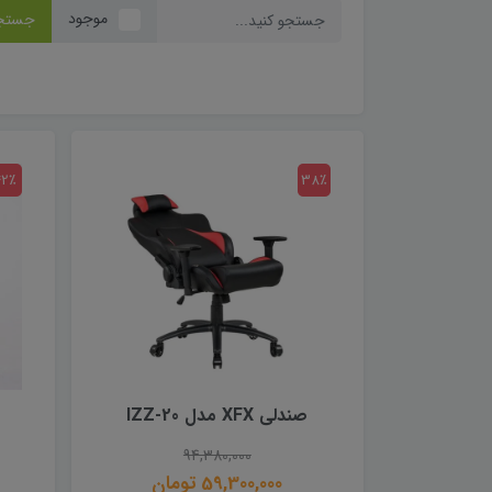
موجود
جستج
42٪
38٪
صندلى XFX مدل IZZ-20
94,380,000
59,300,000 تومان