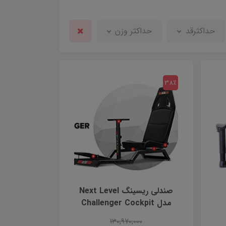
حداکثرقد
حداکثر وزن
38٪
صندلى ريسينگ Next Level
مدل Challenger Cockpit
130,970,000