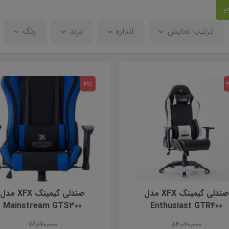
و
ترتیب نمایش
اندازه
برند
رنگ
41٪
صندلى گيمينگ XFX مدل
صندلى گيمينگ XFX مدل
Mainstream GTS300
Enthusiast GTR400
76,170,000
84,020,000