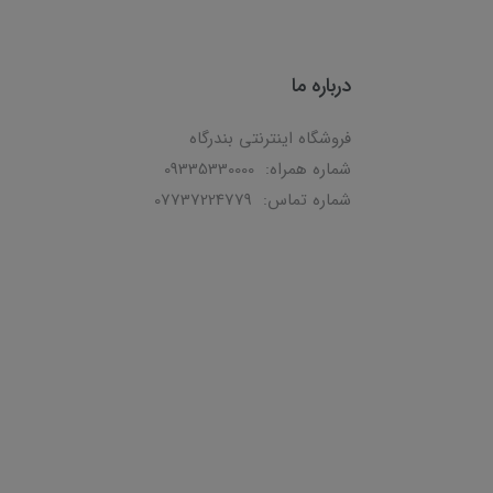
درباره ما
فروشگاه اینترنتی بندرگاه
شماره همراه: 09335330000
شماره تماس: 07737224779