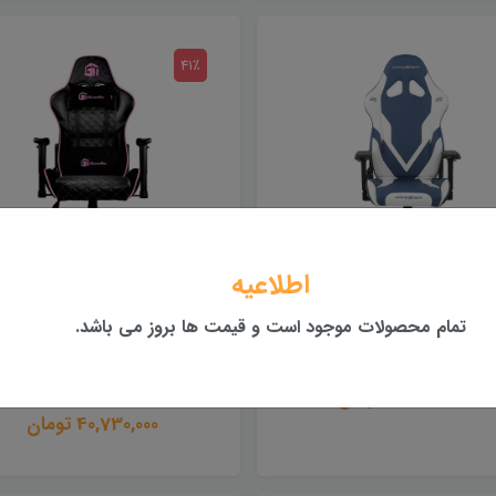
41٪
اطلاعیه
د صندلی گیمینگ دی ایکس
صندلی گیمینگ amertek
تمام محصولات موجود است و قیمت ها بروز می باشد.
ریسر سفید آبی DxRacer
مدل Racer Pro Black
Edition
Series G Series
62,880,000 تومان
68,300,000
40,730,000 تومان