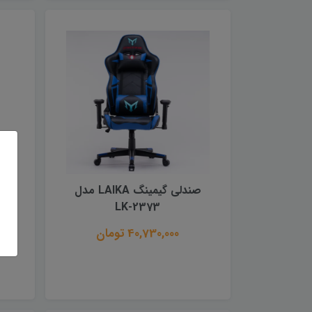
صندلی گیمینگ LAIKA مدل
خری
LK-2373
40,730,000 تومان