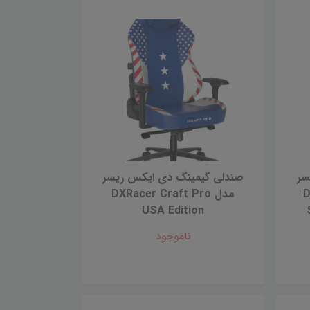
سر
صندلى گيمينگ دى ايكس ريسر
D
مدل DXRacer Craft Pro
USA Edition
ناموجود