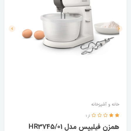
خانه و آشپزخانه
از 1
همزن فیلیپس مدل HR3745/01