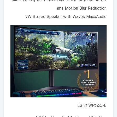
AMD FreeSync Premium and 160Hz Refresh Rate /
1ms Motion Blur Reduction
7W Stereo Speaker with Waves MaxxAudio
LG 34WP65C-B