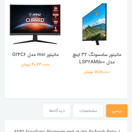
مانیتور سامسونگ 32 اینچ
مانیتور msi مدل G24C6
مدل LS32AM500
40,730,000 تومان
51,110,000 تومان
برسى
مشخصات
دیدگاه‌ها