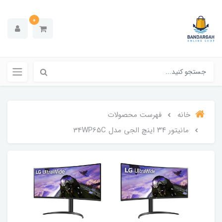
0
خانه
فهرست محصولات
مانيتور ٣٤ اينچ الجى مدل 34WP65C