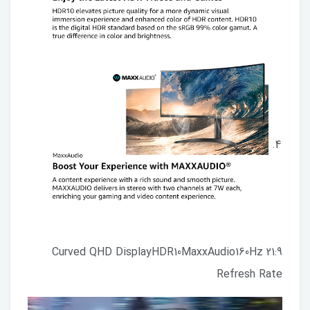
21:9 Curved QHD DisplayHDR10MaxxAudio160Hz
Refresh Rate