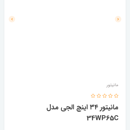
مانیتور
مانيتور ٣٤ اينچ الجى مدل
34WP65C