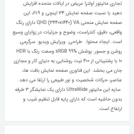
تجاری مانیتور اولترا عریض در ایالات متحده افزایش
دهید با نسبت صفحه نمایش 34 اینچی و 21:9، این
صفحه نمایش منحنی QHD (3440x1440) VA دارای رنگ
واقعی، دقیق، کنتراست، وضوح و جزئیات در زوایای وسیع
است. ایجاد محتوا. طراحی. ویرایش ویدیو. سرگرمی.
روشن و جسور. پوشش sRGB 99% وسعت رنگ با HDR
10 با پشتیبانی از 400 نیت روشنایی به دنیای کار و مجازی
جان می بخشد. این فناوری صفحه نمایش بافت ها،
عناصر، حرکات شخصیت و نور طبیعی را ارتقا می دهد.
سایه این مانیتور UltraWide دارای یک نمایشگر 3 طرفه
بدون حاشیه است که دارای پایه قابل تنظیم شیب و
ارتفاع است.