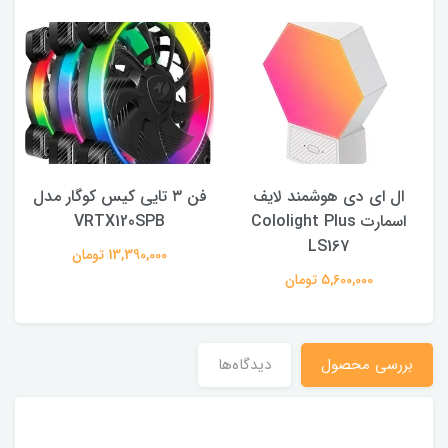
ال ای دی هوشمند لایف
فن ٣ تايى كيس کوگار مدل
اسمارت Cololight Plus
VRTX120SPB
LS167
13,390,000 تومان
5,600,000 تومان
بررسى محصول
دیدگاه‌ها