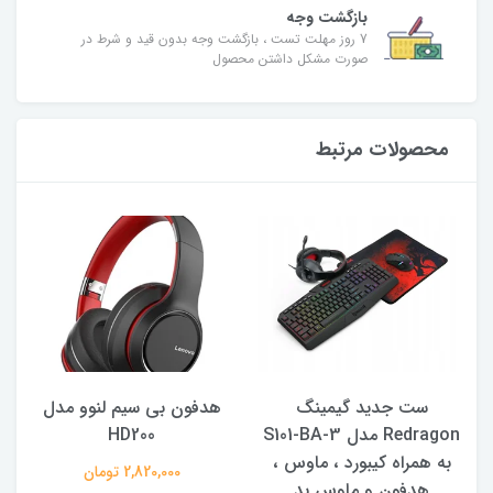
بازگشت وجه
7 روز مهلت تست ، بازگشت وجه بدون قید و شرط در
صورت مشکل داشتن محصول
محصولات مرتبط
ست جدید گیمینگ
هدفون بی سیم لنوو مدل
Redragon مدل S101-BA-3
HD200
به همراه کیبورد ، ماوس ،
2,820,000 تومان
هدفون و ماوس پد