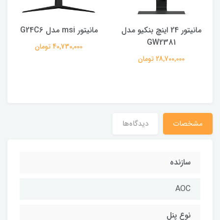
مانیتور 24 اینچ بنکیو مدل
مانیتور msi مدل G24C6
GW2381
40,730,000 تومان
28,700,000 تومان
مشخصات
دیدگاه‌ها
سازنده
AOC
نوع پنل