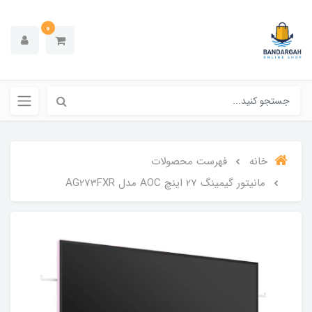
0
خانه
فهرست محصولات
مانیتور گیمینگ 27 اینچ AOC مدل AG273FXR