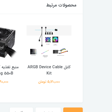
محصولات مرتبط
فن کیس لیان لی UNI Fan
كابل ARGB Device Cable
منبع تغذیه 
SL120 RGB Black بسته 3
Kit
g 550B
عددی
5,120,000 تومان
14,590,000