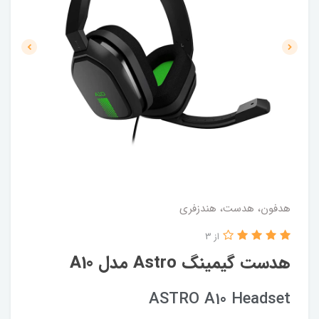
هدفون، هدست، هندزفری
از 3
هدست گیمینگ Astro مدل A10
ASTRO A10 Headset