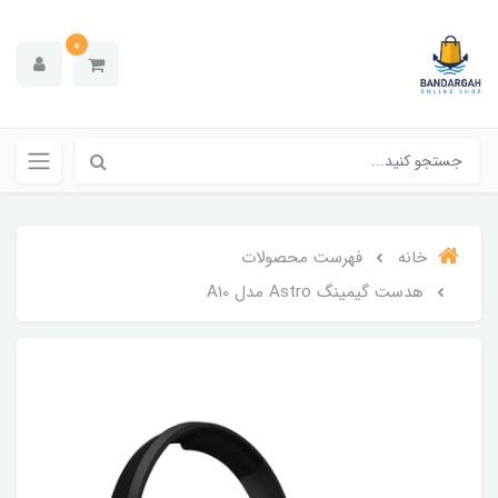
0
خانه
فهرست محصولات
هدست گیمینگ Astro مدل A10