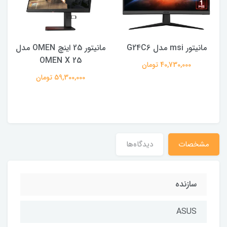
مانیتور msi مدل G24C6
مانیتور 25 اینچ OMEN مدل
OMEN X 25
40,730,000 تومان
59,300,000 تومان
مشخصات
دیدگاه‌ها
سازنده
ASUS