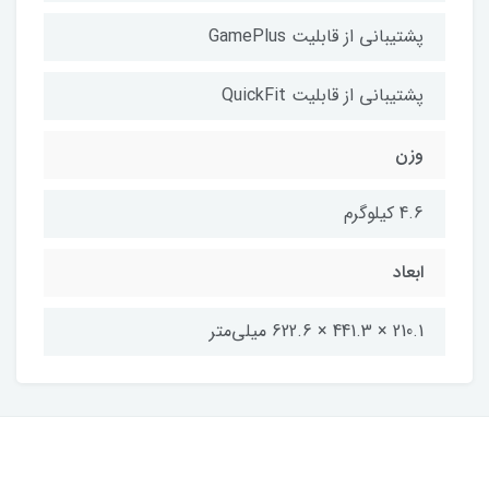
پشتیبانی از قابلیت GamePlus
پشتیبانی از قابلیت QuickFit
وزن
4.6 کیلوگرم
ابعاد
210.1 × 441.3 × 622.6 میلی‌متر