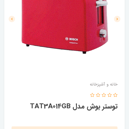
خانه و آشپزخانه
توستر بوش مدل TAT3A014GB