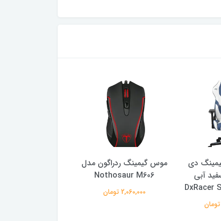
یمینگ دی
موس گیمینگ ردراگون مدل
م
فید آبی
Nothosaur M606
g Redragon M703
DxRacer S
2,060,000 تومان
4,350,000 تومان