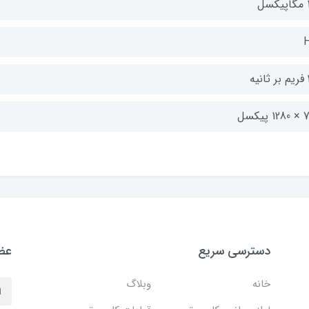
سل
يه
 پيکسل
دسترسی سریع
عضو
خانه
وبلاگ