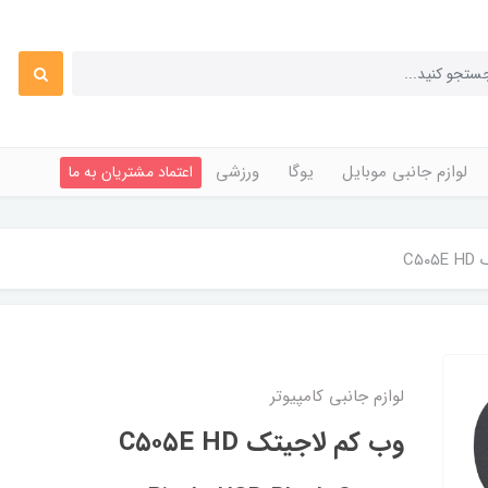
لوازم جانبی موبایل
یوگا
ورزشی
اعتماد مشتریان به ما
C۵
لوازم جانبی کامپیوتر
وب کم لاجیتک C۵۰۵E HD