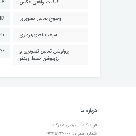
کیفیت واقعی عکس
1.2 مگاپیک
وضوح تماس تصویری
HD
سرعت تصویربرداری
٣٠ فريم بر ثان
رزولوشن تماس تصویری و
720 × 1280
رزولوشن ضبط ویدئو
درباره ما
فروشگاه اینترنتی بندرگاه
شماره همراه: 09335330000