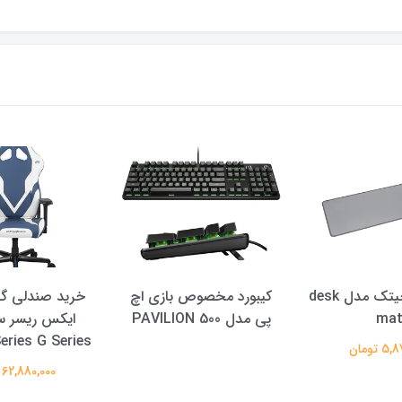
موس پد لاجيتك مدل desk
کیبورد مخصوص بازی اچ
خرید صندلی گ
ma
پی مدل PAVILION 500
ایکس ریسر س
eries G Series
 تومان
62,880,000 تومان