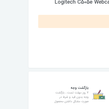
Logitech C505e Webca
بازگشت وجه
7 روز مهلت تست ، بازگشت
وجه بدون قید و شرط در
صورت مشکل داشتن محصول