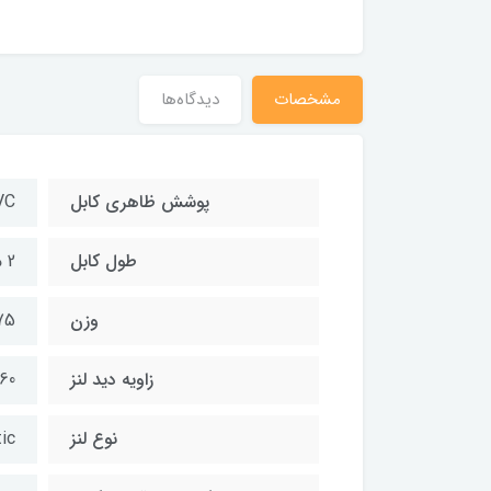
مشخصات
دیدگاه‌ها
پوشش ظاهری کابل
PVC (پ
طول کابل
2 متر
وزن
75 گر
زاویه دید لنز
60 درجه
نوع لنز
astic