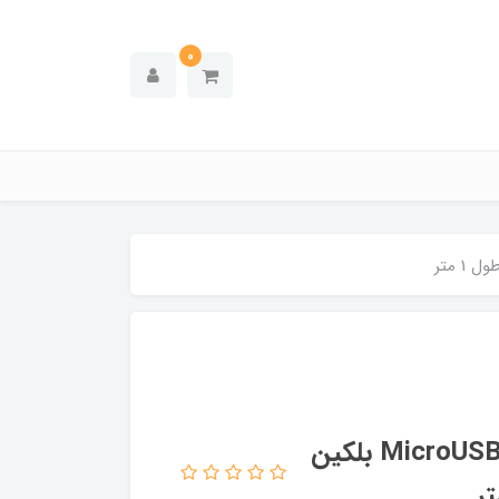
0
کابل تبدیل USB به USB-C/ لایتنینگ/ MicroUSB بلکین