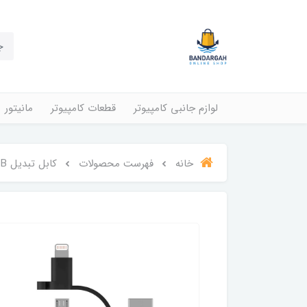
لوازم جانبی کامپیوتر
قطعات کامپیوتر
مانیتور
خانه
فهرست محصولات
کابل تبدیل USB به USB-C/ لایتنینگ/ MicroUSB بلکین مدل CAC001bt1MBK BOOST طول 1 متر