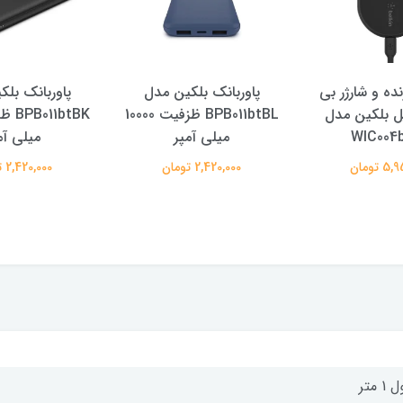
نده و شارژر بی
پاوربانک بلکین مدل
پاوربانک بل
ل بلکین مدل
BPB011btBL ظزفیت 10000
WIC004
میلی آمپر
میلی آم
 تومان
2,420,000 تومان
2,420,000 تومان
1 متر