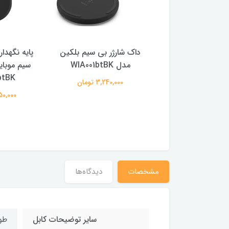
رژر بی سیم بلکین
داک شارژر بی سیم بلکین
پایه نگهدار
WIA00
مدل WIA001btBK
سیم موبای
btBK
5,120,00 تومان
3,240,000 تومان
5,950,000
مشخصات
دیدگاه‌ها
سایر توضیحات کابل
طول 