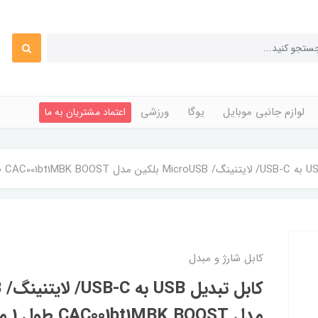
لوازم جانبی موبایل
یوگا
ورزشی
اعتماد مشتریان به ما
کابل شارژ و مبدل
مدل CAC001bt1MBK BOOST طول 1 متر