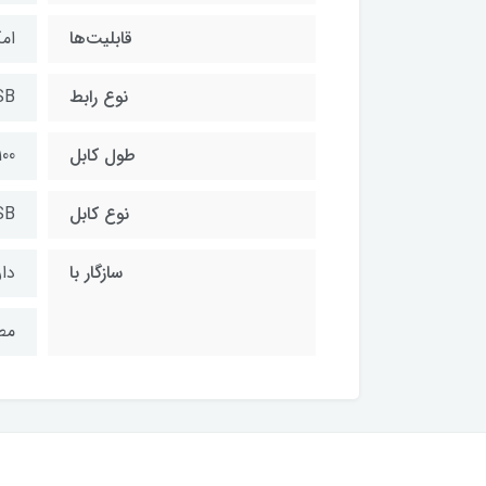
قابلیت‌ها
ام
نوع رابط
SB
طول کابل
100 سانتی م
نوع کابل
SB
سازگار با
دا
مط