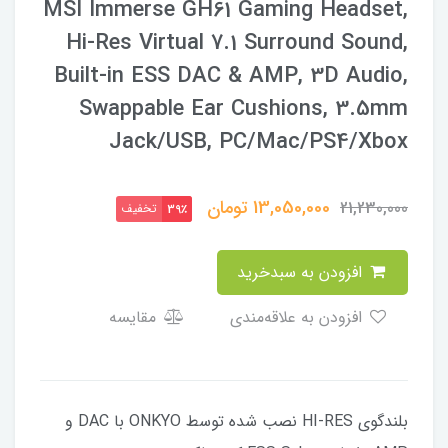
MSI Immerse GH61 Gaming Headset,
Hi-Res Virtual 7.1 Surround Sound,
Built-in ESS DAC & AMP, 3D Audio,
Swappable Ear Cushions, 3.5mm
Jack/USB, PC/Mac/PS4/Xbox
13,050,000
تومان
21,230,000
تخفیف
39٪
افزودن به سبدخرید
افزودن به علاقه‌مندی
مقایسه
بلندگوی HI-RES نصب شده توسط ONKYO با DAC و