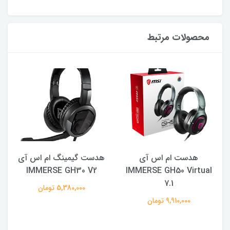
محصولات مرتبط
هدست ام اس آی
هدست گیمینگ ام اس آی
ب
IMMERSE GH30 V2
IMMERSE GH50 Virtual
7.1
5,380,000 تومان
9,910,000 تومان