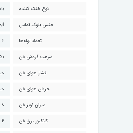
نوع خنک کننده
با
جنس بلوک تماس
آلو
تعداد لوله‌ها
6 عدد
سرعت گردش فن
۶۵۰ تا ۲۰۰۰ د
فشار هوای فن
حداکث
جریان هوای فن
حداکث
میزان نویز فن
8 - 30 dBA
کانکتور برق فن
4 پین