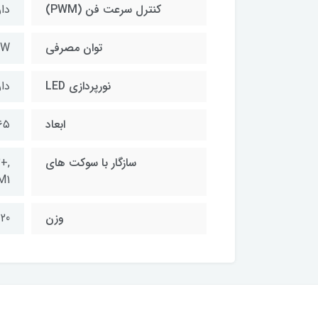
کنترل سرعت فن (PWM)
دار
توان مصرفی
2W
نورپردازی LED
دار
ابعاد
x۱۶۵
سازگار با سوکت های
+,
M1
وزن
1620