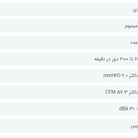
دی
مینیوم
ور در دقیقه
ر 2.0 mmH2O
ر 57.3 CFM