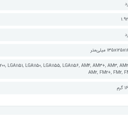
د
1.9
د
۱۳۵x۱۲۵ میلی‌متر
1200, LGA1151, LGA1150, LGA1155, LGA1156, AM4, AM3+, AM3, AM2
AM2, FM2+, FM2, F
 گرم