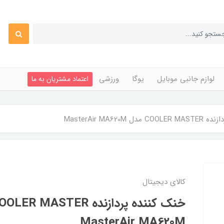
لوازم جانبی موبایل
یوگا
ورزشی
اعتماد مشتریان به ما
 MasterAir MA620M
کالای دیجیتال
MasterAir MA620M