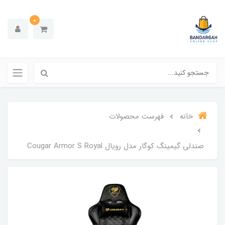
0
خانه
فهرست محصولات
صندلی گیمینگ کوگار مدل رویال Cougar Armor S Royal