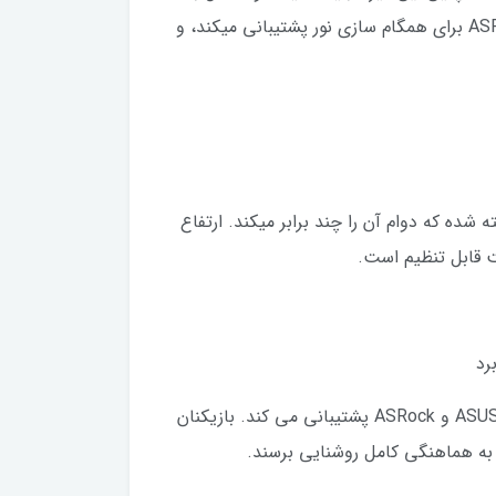
مادربرد با اتصال Asus Aura Sync ، Gigabyte RGB Fusion ، MSI Mystic Light Sync و ASRock Polychrome Sync برای همگام سازی نور پشتیبانی میکند، و
خته شده که دوام آن را چند برابر میکند. ارتفاع
میز گیمینگ COUGAR MARS از نرم افزارهای ASUS AURA SYNC ، GIGABYTE RGB Fusion ، MSI Mystic Light Sync و ASRock پشتیبانی می کند. بازیکنان
ی ، به هماهنگی کامل روشنایی برسند.