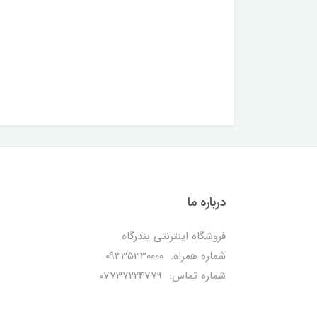
درباره ما
فروشگاه اینترنتی بندرگاه
شماره همراه: 09335330000
شماره تماس: 07737224779