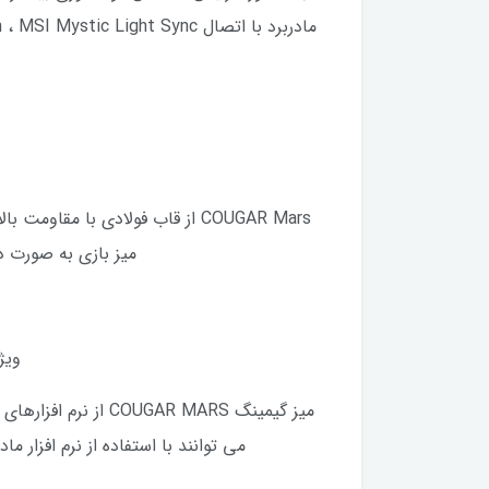
COUGAR Mars از قاب فولادی با م
میز بازی به صورت دستی بین سه سطح (750/800/850
ویژگی ARGB SYNC برای سینک و 
می توانند با استفاده از نرم افزار م