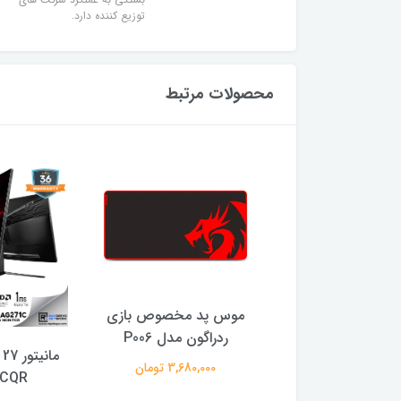
توزیع کننده دارد.
محصولات مرتبط
د گیمینگ ردراگون
موس پد مخصوص بازى
Keyboard Redr
ردراگون مدل P006
K558 ANDROM
3,680,000 تومان
1CQR
Rainbow