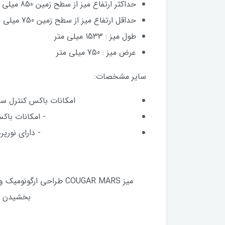
حداکثر ارتفاع میز از سطح زمین 850 میلی متر
حداقل ارتفاع میز از سطح زمین 750 میلی متر
طول میز : 1533 میلی متر
عرض میز : 750 میلی متر
سایر مشخصات:
امکانات باکس کنترل سم
- امکانات باکس کنترل سمت چپ 
- دارای نورپردازی RGB در دو طرف میز با قابلیت سینک و هماهنگ س
میز COUGAR MARS طراحی 
بخشیدن به