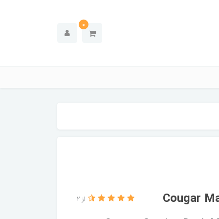
0
از 2