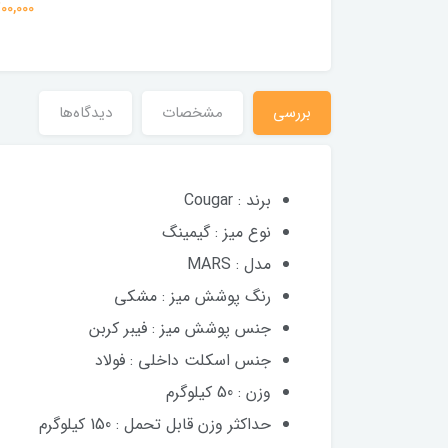
79,700,000
10,650,0 تومان
بررسی
مشخصات
دیدگاه‌ها
برند : Cougar
نوع میز : گیمینگ
مدل : MARS
رنگ پوشش میز : مشکی
جنس پوشش میز : فیبر کربن
جنس اسکلت داخلی : فولاد
وزن : 50 کیلوگرم
حداکثر وزن قابل تحمل : 150 کیلوگرم