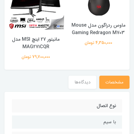
ماوس ردراگون مدل Mouse
Gaming Redragon M703
مانیتور 27 اینچ MSI مدل
4,350,000 تومان
MAG271CQR
79,700,000 تومان
مشخصات
دیدگاه‌ها
نوع اتصال
با سیم