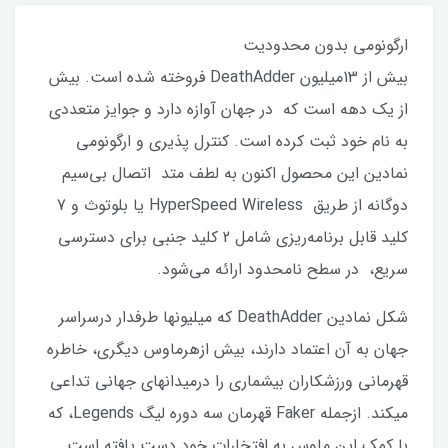
ارگونومی بدون محدودیت
بیش از 13میلیون DeathAdder فروخته شده است. بیش
از یک دهه است که در جهان آوازه دارد و جوایز متعددی
به نام خود ثبت کرده است. کنترل پذیری و ارگونومی
نمادین این محصول اکنون به لطف متد اتصال بی‌سیم
دوگانه از طریق HyperSpeed Wireless یا بلوتوث و 7
کلید قابل برنامه‌ریزی شامل 2 کلید جنبی برای دسترسی
سریع، در سطح نامحدود ارائه می‌شود.
شکل نمادین DeathAdder که میلیونها طرفدار درسراسر
جهان به آن اعتماد دارند، بیش ازهرماوس دیگری، خاطره
قهرمانی ورزشکاران بیشماری را درمیدانهای جهانی تداعی
میکند. ازجمله Faker قهرمان سه دوره لیگ Legends، که
با کمک این ماوس به افتخارات خود دست یافته است.