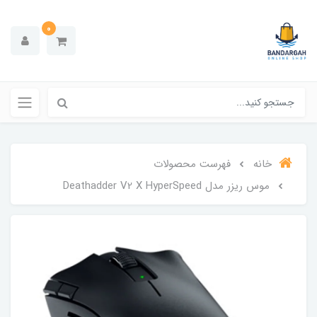
0
خانه
فهرست محصولات
موس ریزر مدل Deathadder V2 X HyperSpeed