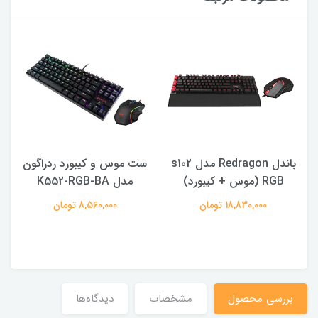
باندل Redragon مدل s102
ست موس و كيبورد ردراگون
RGB (موس + كيبورد)
مدل K552-RGB-BA
18,830,000 تومان
8,560,000 تومان
بررسی محصول
مشخصات
دیدگاه‌ها