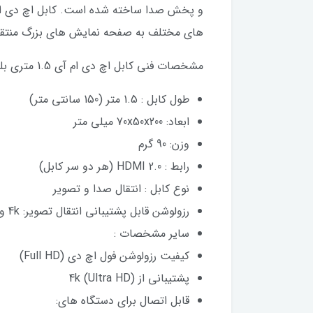
های مختلف به صفحه نمایش های بزرگ منتقل 
مشخصات فنی کابل اچ دی ام آی 1.5 متری بلکین F3Y017bt1.5MBLK:
طول کابل : 1.5 متر (150 سانتی متر)
ابعاد: 70x50x200 میلی متر
وزن: 90 گرم
رابط : HDMI 2.0 (هر دو سر کابل)
نوع کابل : انتقال صدا و تصویر
رزولوشن قابل پشتیبانی انتقال تصویر: 4k و 1080 پیکسل
سایر مشخصات :
کیفیت رزولوشن فول اچ دی (Full HD)
پشتیبانی از 4k (Ultra HD)
قابل اتصال برای دستگاه های: