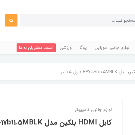
لوازم جانبی موبایل
یوگا
ورزشی
اعتماد مشتریان به ما
لوازم جانبی کامپیوتر
کابل HDMI بلکین مدل F3Y017bt1.5MBLK طول 1.5متر