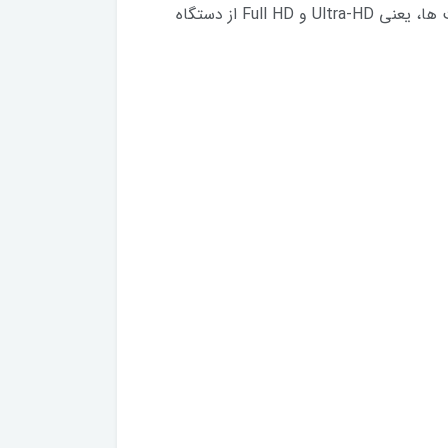
و پخش صدا ساخته شده است. کابل اچ دی ام آی Belkin F3Y017bt1.5MBLK تصاویر و صداها را با بالاترین کیفیت ها، یعنی Ultra-HD و Full HD از دستگاه