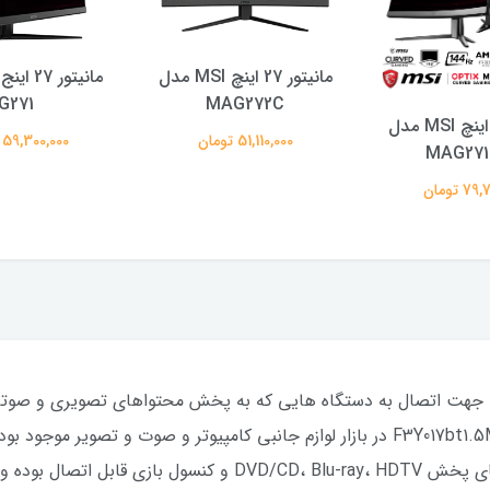
مانیتور 27 اینچ MSI مدل
G271
MAG272C
مانیتور 27 اینچ MSI مدل
51,110,000 تومان
59,300,000 تومان
MAG27
 تومان
ابل اچ دی ام آی بلکین F3Y017bt1.5MBLK، جهت اتصال به دستگاه هایی که به پخش محتواهای ت
همچنین این کابل HDMI بلکین به دستگاه های پخش  Blu-ray، HDTV