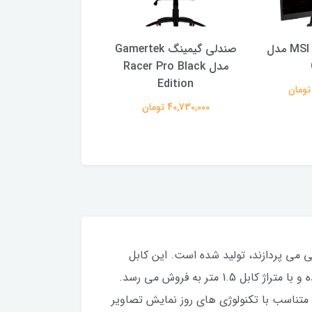
مانیتور 27 اینج MSI مدل
صندلی گیمینگ Gamertek
مدل Racer Pro Black
Z2
Edition
57,240,000 تومان
40,730,000 تومان
صویری و صوتی می پردازند، تولید شده است. این کابل
HDMI Standard Audio Video با مدل F3Y017bt1.5MBLK در بازار لوازم جانبی کامپیوتر و صوت و تصویر موجود بوده و با متراژ کابل 1.5 متر به فروش می رسد.
DVD/CD، و کنسول بازی قابل اتصال بوده و متناسب با تکنولوژی های روز نمایش تصاویر