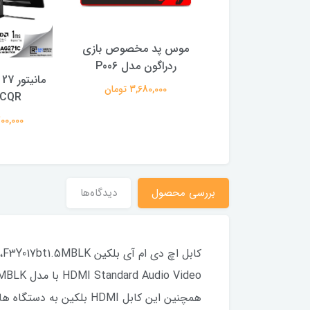
د گیمینگ ردراگون
موس پد مخصوص بازى
Keyboard Redr
ردراگون مدل P006
K558 ANDROM
3,680,000 تومان
1CQR
Rainbow
79,700,000
10,650,0 تومان
بررسی محصول
دیدگاه‌ها
ک