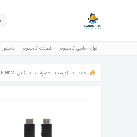
لوازم جانبی کامپیوتر
قطعات کامپیوتر
مانیتور
خانه
فهرست محصولات
کابل HDMI بلکین مدل F3Y017bt1.5MBLK طول 1.5متر