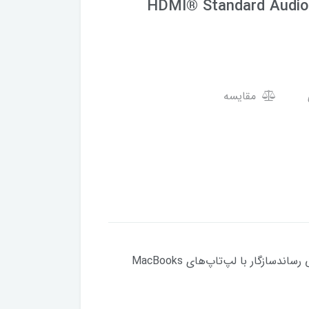
HDMI® Standard Audio 
مقایسه
پشتیبانی از Dolby Visionپشتیبانی از 4K HDRساخت و ساز بادوام PC و TPEمحافظ دو لایه تداخل را به حداقل می رساندسازگار با لپ‌تاپ‌های MacBooks