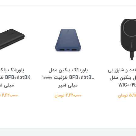
نده و شارژر بی
پاوربانک بلکین مدل
پاوربانک بل
ل بلکین مدل
BPB011btBL ظزفیت 10000
WIC004
میلی آمپر
میلی آم
 تومان
2,420,000 تومان
2,420,000 تومان