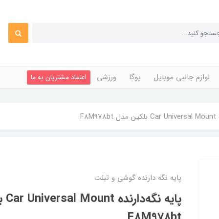
لوازم جانبی موبایل
یوگا
ورزشی
اعتماد مشتریان به ما
F8M
پایه نگه دارنده گوشی و تبلت
پایه 
F8M978bt