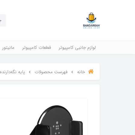
لوازم جانبی کامپیوتر
قطعات کامپیوتر
مانیتور
خانه
فهرست محصولات
پایه نگه‌دارنده Car Universal Mount بلکین مدل 978bt