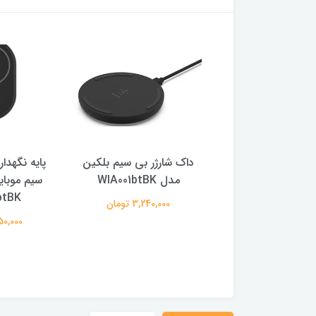
رژر بی سیم بلکین
داک شارژر بی سیم بلکین
پایه نگهدار
WIA00
مدل WIA001btBK
سیم موبای
btBK
5,120,00 تومان
3,240,000 تومان
5,950,000