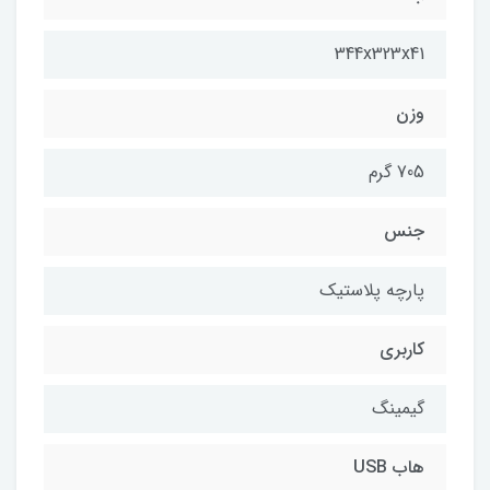
344x323x41
وزن
705 گرم
جنس
پارچه پلاستیک
کاربری
گیمینگ
هاب USB