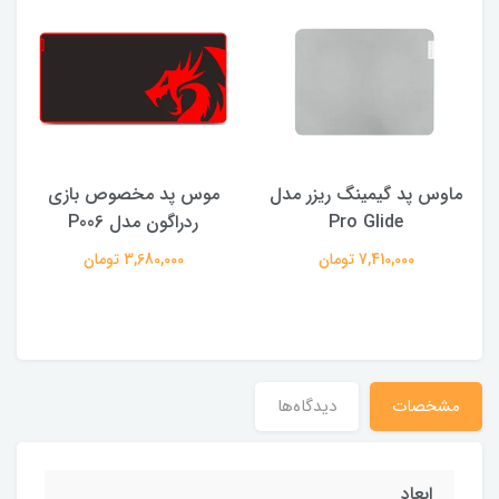
ماوس پد گیمینگ ریزر مدل
موس پد مخصوص بازى
Pro Glide
ردراگون مدل P006
7,410,000 تومان
3,680,000 تومان
مشخصات
دیدگاه‌ها
ابعاد