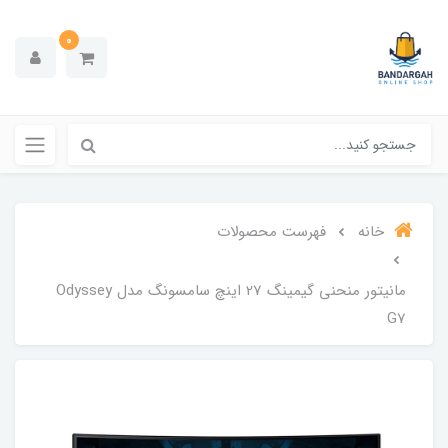
0
خانه
فهرست محصولات
مانیتور منحنی گیمینگ 27 اینچ سامسونگ مدل Odyssey
G7