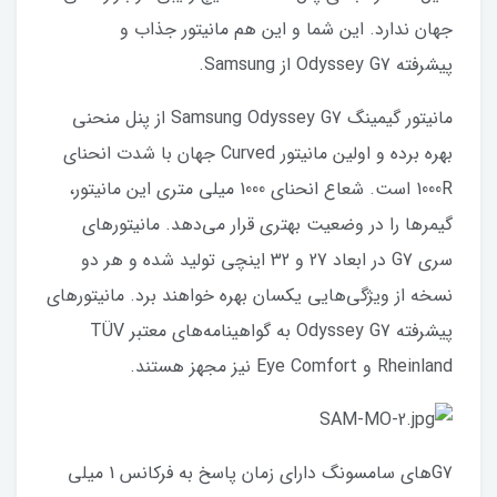
جهان ندارد. این شما و این هم مانیتور جذاب و
پیشرفته Odyssey G7 از Samsung.
مانیتور گیمینگ Samsung Odyssey G7 از پنل منحنی
بهره برده و اولین مانیتور Curved جهان با شدت انحنای
1000R است. شعاع انحنای 1000 میلی متری این مانیتور،
گیمرها را در وضعیت بهتری قرار می‌دهد. مانیتورهای
سری G7 در ابعاد 27 و 32 اینچی تولید شده و هر دو
نسخه از ویژگی‌هایی یکسان بهره خواهند برد. مانیتورهای
پیشرفته Odyssey G7 به گواهینامه‌های معتبر TÜV
Rheinland و Eye Comfort نیز مجهز هستند.
G7های سامسونگ دارای زمان پاسخ به فرکانس 1 میلی