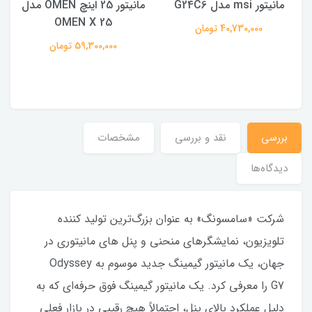
مانیتور msi مدل G24C6
مانیتور 25 اینچ OMEN مدل
OMEN X 25
40,730,000 تومان
59,300,000 تومان
بررسی
نقد و بررسى
مشخصات
دیدگاه‌ها
شرکت «سامسونگ» به عنوان بزرگ‌ترین تولید کننده
تلویزیون، نمایشگرهای منحنی و پنل های مانیتوری در
جهان، یک مانیتور گیمینگ جدید موسوم به Odyssey
G7 را معرفی کرد. یک مانیتور گیمینگ فوق حرفه‌ای که به
دلیل عملکرد بالای پنل، احتمالاً هیچ رقیبی در بازار فعلی