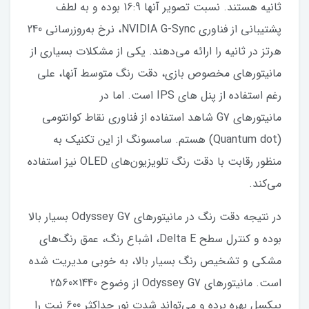
ثانیه هستند. نسبت تصویر آنها 16:9 بوده و به لطف
پشتیبانی از فناوری NVIDIA G-Sync، نرخ به‌روزرسانی 240
هرتز در ثانیه را ارائه می‌دهند. یکی از مشکلات بسیاری از
مانیتورهای مخصوص بازی، دقت رنگ متوسط آنها، علی
رغم استفاده از پنل های IPS است. اما در
مانیتورهای G7 شاهد استفاده از فناوری نقاط کوانتومی
(Quantum dot) هستم. سامسونگ از این تکنیک به
منظور رقابت با دقت رنگ تلویزیون‌های OLED نیز استفاده
می‌کند.
در نتیجه دقت رنگ در مانیتورهای Odyssey G7 بسیار بالا
بوده و کنترل سطح Delta E، اشباع رنگ، عمق رنگ‌های
مشکی و تشخیص رنگ بسیار بالا، به خوبی مدیریت شده
است. مانیتورهای Odyssey G7 از وضوح 1440×2560
پیکسل بهره برده و می‌تواند شدت نور حداکثر 600 نیت را