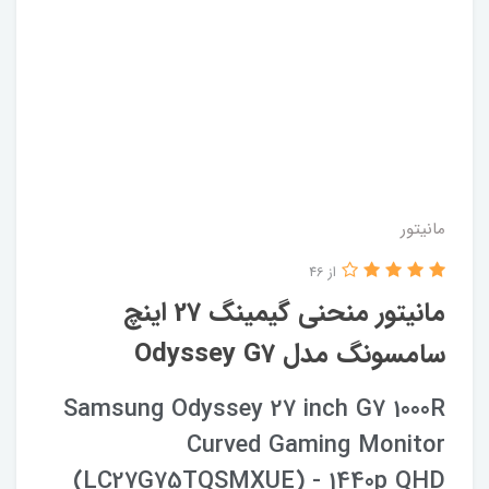
مانیتور
از 46
مانیتور منحنی گیمینگ 27 اینچ
سامسونگ مدل Odyssey G7
Samsung Odyssey 27 inch G7 1000R
Curved Gaming Monitor
(LC27G75TQSMXUE) - 1440p QHD