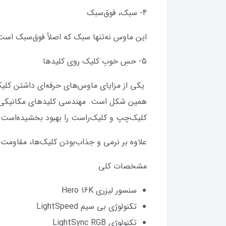
4- سبک، فوق‌سبک
این ماوس نه‌تنها سبک که اصلاً فوق‌سبک است. وزن آن فقط 80 گرم است و پوسته‌ی بیرونی‌اش فقط 1 میلی‌متر
5- حسِ خوبِ کلیک روی کلیدها
همین شکل است. مهندسی کلیدهای مکانیکی ا
کلیک‌چپ و کلیک‌راست را بهبود بخشیده‌است.
علاوه بر نرمی و جذاب‌بودن کلیک‌ها، مقاومت 
مشخصات کلی
سنسور لیزری Hero 16K
تکنولوژی بی سیم LightSpeed
تکنولوژی LightSync RGB