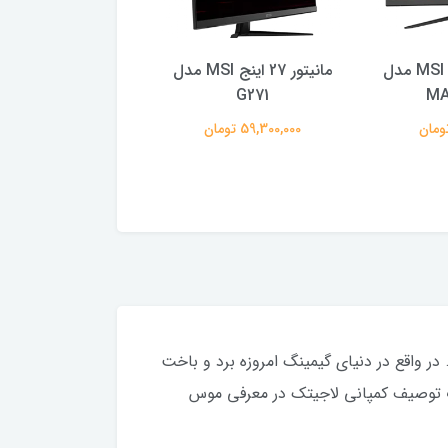
مانیتور 27 اینچ MSI مدل
مانیتور 27 اینج MSI مدل
صندلی گی
MA
G271
مدل  Pro Black
Edition
59,300,000 تومان
40,730,000 تومان
 Esports راستی آزمایی و تایید شده است. در واقع در دنیای گیمینگ امروزه برد و باخت
ر به بازار عرضه شده. این عبارت توصیف کمپانی لاجیتک در معرفی موس