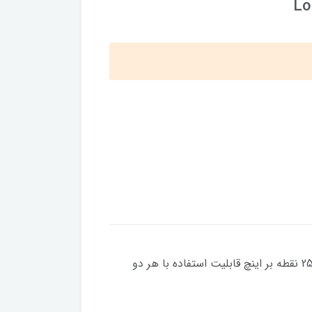
Lo
رابط: بی سیم نوع اتصال: دانگل WiFiنوع حسگر: HEROمنبع تغذیه: باتری داخلی قابل شارژحداکثر دقت حسگر: 25600 نقطه بر اینچ قابلیت استفاده با هر دو