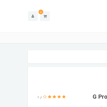
0
از 6