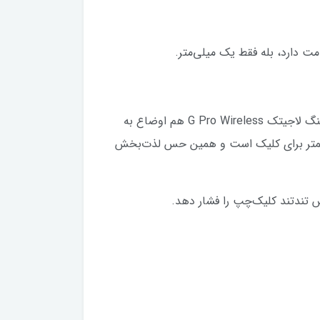
یکی از مزایای ماوس‌های حرفه‌ای داشتن کلیک‌چپ و کلیک‌راست فوق‌العاده جذاب است. خوشبختانه در ماوس گیمینگ لاجیتک G Pro Wireless هم اوضاع به
کمتر برای کلیک است و همین حس لذت‌بخش
س تندتند کلیک‌چپ را فشار دهد.