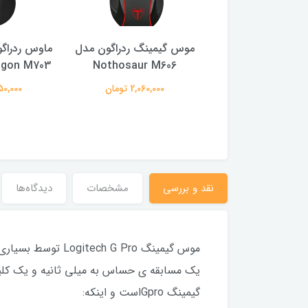
 گیمینگ با سیم
موس گیمینگ ردراگون مدل
دل M612 RGB
Nothosaur M606
agon M703
3,240,00 تومان
2,060,000 تومان
4,350,000
نقد و بررسی
مشخصات
دیدگاه‌ها
گیمینگ Gpro‌است و اینکه: