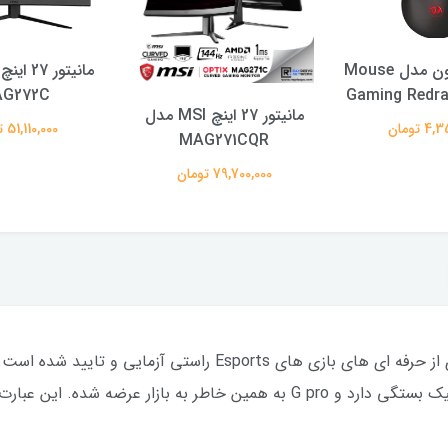
ماوس ردراگون مدل Mouse
G272C
Gaming Redr
مانیتور 27 اینچ MSI مدل
 تومان
51,110,000 تومان
MAG271CQR
79,700,000 تومان
موس گیمینگ Logitech G Pro توسط بسیاری از حرفه ای های بازی های
یک مسابقه ی حساس به میلی ثانیه و یک کلیک بستگی دارد و G pro‌ به همین خاط