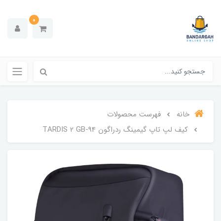
0
خانه
فهرست محصولات
کیف لپ تاپ گیمینگ ردراگون TARDIS 2 GB-94