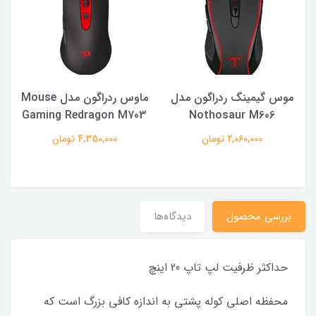
موس گیمینگ ردراگون مدل
ماوس ردراگون مدل Mouse
8
Gaming Redragon M703
Nothosaur M606
2,060,000 تومان
4,350,000 تومان
بررسى محصول
دیدگاه‌ها
حداکثر ظرفیت لپ تاپ 20 اینچ
محفظه اصلی کوله پشتی به اندازه کافی بزرگ است که