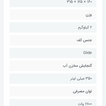
160 × 125 × 315
وزن
2 کیلوگرم
جنس کف
Glide
گنجایش مخزن آب
350 میلی لیتر
توان مصرفی
2800 وات