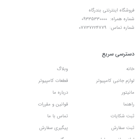
فروشگاه اینترنتی بندرگاه
شماره همراه: 09335330000
شماره تماس: 07737224779
دسترسی سریع
خانه
وبلاگ
لوازم جانبی کامپیوتر
قطعات کامپیوتر
مانیتور
درباره ما
راهنما
قوانین و مقررات
ثبت شکایات
تماس با ما
ثبت سفارش
پیگیری سفارش