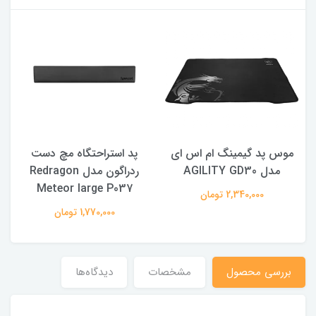
موس پد گیمینگ ام اس ای
پد استراحتگاه مچ دست
س
مدل AGILITY GD30
ردراگون مدل Redragon
Meteor large P037
2,340,000 تومان
1,770,000 تومان
بررسى محصول
مشخصات
دیدگاه‌ها