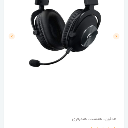
هدفون، هدست، هندزفری