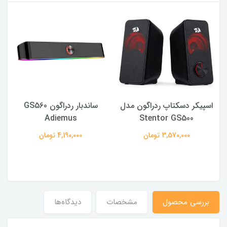
اسپیکر دسکتاپ ردراگون مدل
ساندبار ردراگون GS560
ک
Adiemus
Stentor GS500
3,570,000 تومان
4,190,000 تومان
بررسی محصول
مشخصات
دیدگاه‌ها