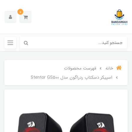
0
خانه
فهرست محصولات
اسپیکر دسکتاپ ردراگون مدل Stentor GS500