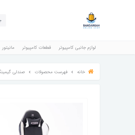
لوازم جانبی کامپیوتر
قطعات کامپیوتر
مانیتور
خانه
فهرست محصولات
صندلى گيمينگ XFX مدل iast GTR400