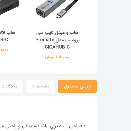
یتک C505 HD
هاب و مبدل تایپ سی
پرومیت مدل Promate
B-C
GIGAHUB-C
6,160,000
6,160,000 تومان
بررسى محصول
مشخصات
دیدگاه‌ها
• طراحی شده برای ارائه پشتیبانی و راحتی م