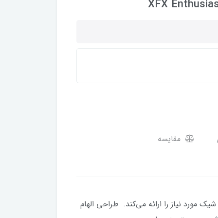
XFX Enthusias
مقایسه
زی XFX پشت شما - و بقیه شما - پشتیبانی شیک مورد نیاز را ارائه می‌کند. طراحی الهام