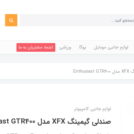
لوازم جانبی موبایل
یوگا
ورزشی
اعتماد مشتریان به ما
Enthus
لوازم جانبی کامپیوتر
صندلى گيمينگ XFX مدل Enthusiast GTR400