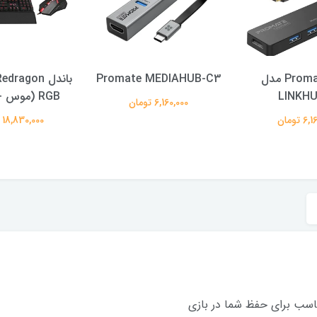
هاب Promate مدل
Promate MEDIAHUB-C3
LINKHU
RGB (موس + كيبورد)
6,160,000 تومان
 تومان
18,830,000 تومان
ناسب برای حفظ شما در بازی