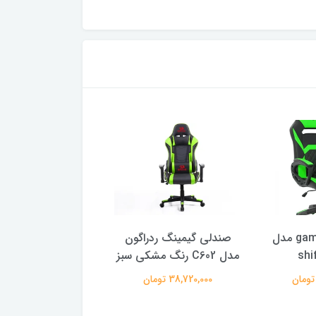
صندلی gamertek مدل
صندلی گیمینگ ردراگون
صندلی
shi
مدل C602 رنگ مشکی سبز
مدل LK-2373
38,720,000 تومان
40,730,000 تومان