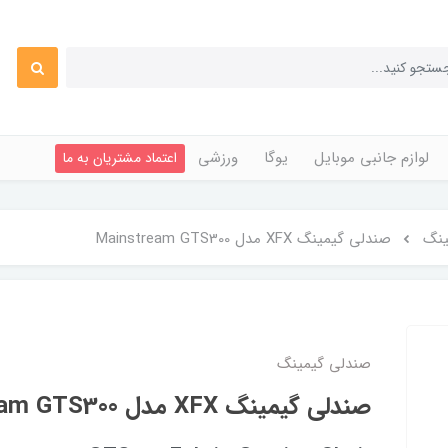
لوازم جانبی موبایل
یوگا
ورزشی
اعتماد مشتریان به ما
ینگ
صندلى گيمينگ XFX مدل Mainstream GTS300
صندلی گیمینگ
صندلى گيمينگ XFX مدل Mainstream GTS300