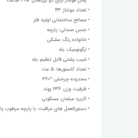
• زمان مونتاژ برای دو بزرگسال: 0.25 ساعت
• تعداد مونتاژ: 43
• مصالح ساختمانی اولیه: فلز
• جنس صندلی: پارچه
• خانواده رنگ: مشکی
• ارگونومیک: بله
• شیب پشتی قابل تنظیم: بله
• تعداد کاستورها: 5 عدد
• محدوده چرخش: 360⁰
• ظرفیت وزن: 236 پوند
• کاربرد مبلمان: مسکونی
• دستورالعمل های مراقبت: با پارچه مرطوب پا