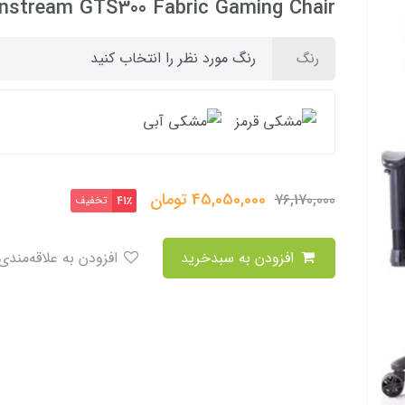
nstream GTS300 Fabric Gaming Chair
رنگ مورد نظر را انتخاب کنید
رنگ
45,050,000
تومان
76,170,000
تخفیف
41٪
افزودن به سبدخرید
افزودن به علاقه‌مندی