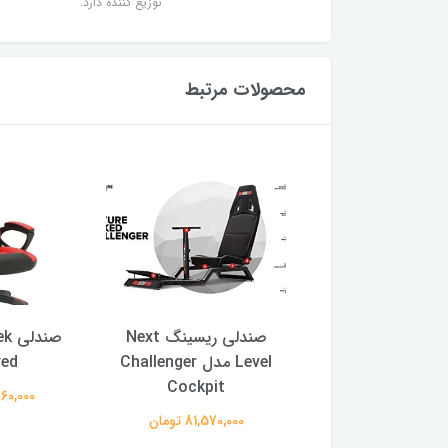
توزیع کننده دارد.
محصولات مرتبط
صندلى گيمينگ XFX مدل
صندلى ريسينگ Next
Enthusiast GT
Level مدل Challenger
red
Cockpit
49,070,0 تومان
32,860,000
81,570,000 تومان