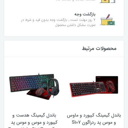
بازگشت وجه
7 روز مهلت تست ، بازگشت وجه بدون قید و شرط در
صورت مشکل داشتن محصول
محصولات مرتبط
باندل گیمینگ کیبورد و ماوس
باندل گیمینگ هدست و
و موس پد ردراگون S107
کیبورد و موس و موس پد