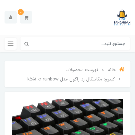
0
خانه
فهرست محصولات
كيبورد مكانيكال رد راگون مدل k551 kr rainbow