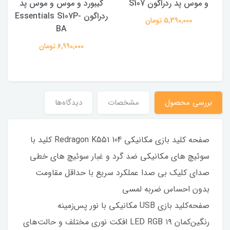
و موس پد ردراگون S107
کیبورد و موس و موس پد
ردراگون Essentials S107P-
5,390,000 تومان
BA
6,990,000 تومان
بررسى محصول
مشخصات
دیدگاه‌ها
صفحه کلید بازی مکانیکی Redragon K551 104 کلید با
سوئیچ های مکانیکی ضد گرد و غبار سوئیچ های خطی
صدای کلیک بی صدا عملکرد سریع با حداقل مقاومت
بدون احساس ضربه لمسی
صفحه‌کلید بازی USB مکانیکی با نور پس‌زمینه
رنگین‌کمان LED RGB ۱۹ افکت نوری مختلف و حالت‌های