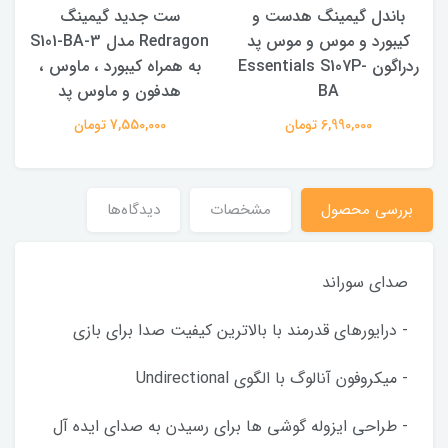
باندل گیمینگ هدست و
ست جدید گیمینگ
کیبورد و موس و موس پد
Redragon مدل S101-BA-3
ردراگون Essentials S107P-
به همراه کیبورد ، ماوس ،
BA
هدفون و ماوس پد
6,990,000 تومان
7,550,000 تومان
بررسی محصول
مشخصات
دیدگاه‌ها
صدای سوراند
- درایورهای قدرمند با بالاترین کیفیت صدا برای بازی
- میکروفون آنالوگ با الگوی Undirectional
- طراحی ایزوله گوشی ها برای رسیدن به صدای ایده آل