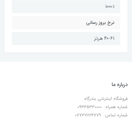
1000:1
نرخ بروز رسانی
40-61 هرتز
درباره ما
فروشگاه اینترنتی بندرگاه
شماره همراه: 09335330000
شماره تماس: 07737224779