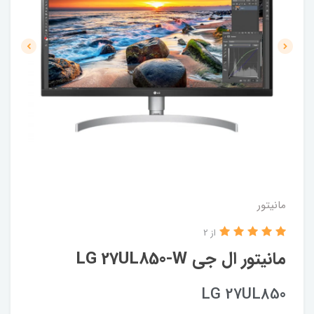
مانیتور
از 2
مانیتور ال جی LG 27UL850-W
LG 27UL850