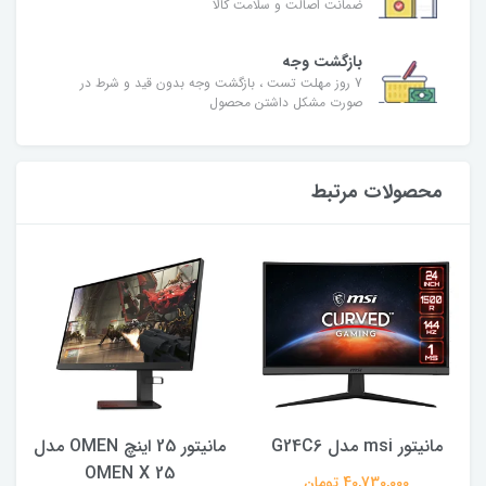
ضمانت اصالت و سلامت کالا
بازگشت وجه
7 روز مهلت تست ، بازگشت وجه بدون قید و شرط در
صورت مشکل داشتن محصول
محصولات مرتبط
مانیتور msi مدل G24C6
مانیتور 25 اینچ OMEN مدل
OMEN X 25
40,730,000 تومان