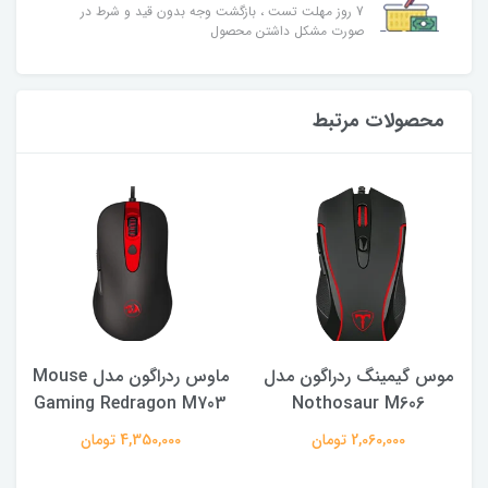
7 روز مهلت تست ، بازگشت وجه بدون قید و شرط در
صورت مشکل داشتن محصول
محصولات مرتبط
موس گیمینگ ردراگون مدل
ماوس ردراگون مدل Mouse
Gaming Redragon M703
Nothosaur M606
2,060,000 تومان
4,350,000 تومان