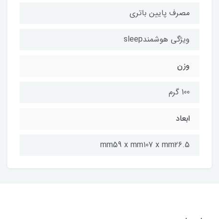
مصرف پایین باتری
ویژگی هوشمندsleep
وزن
100 گرم
ابعاد
mm59 x mm107 x mm26.5