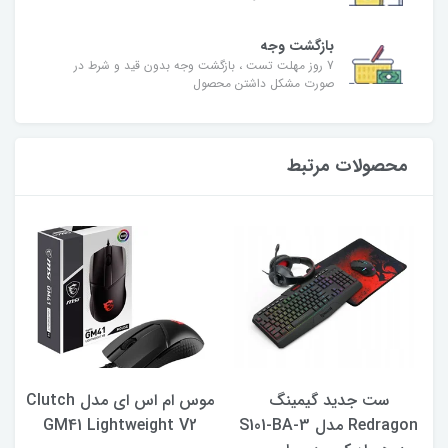
بازگشت وجه
7 روز مهلت تست ، بازگشت وجه بدون قید و شرط در
صورت مشکل داشتن محصول
محصولات مرتبط
ست جدید گیمینگ
موس ام اس اى مدل Clutch
م
Redragon مدل S101-BA-3
GM41 Lightweight V2