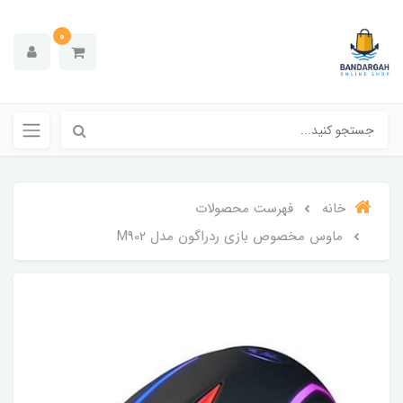
0
خانه
فهرست محصولات
ماوس مخصوص بازی ردراگون مدل M902