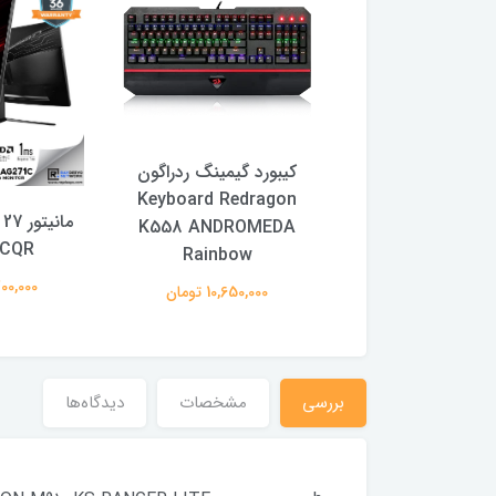
کیبورد باسیم ریزر Cynosa
کیبورد گیمینگ ردراگون
Keyboard Redragon
Lite
K558 ANDROMEDA
10,650,0 تومان
1CQR
Rainbow
79,700,000
10,650,000 تومان
بررسی
مشخصات
دیدگاه‌ها