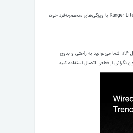
به دنبال یک موس گیمینگ حرفه‌ای با عملکرد بی‌نظیر و طراحی ارگونومیک هستید؟ موس بی‌سیم ردراگون Ranger Lite M910-KS با ویژگی‌های منحصربه‌فرد خود،
موس ردراگون Ranger Lite M910-KS از دو حالت اتصال بی‌سیم و باسیم پشتیبانی می‌کند. در حالت بی‌سیم، با دانگل 2.4، شما می‌توانید به راحتی و بدون