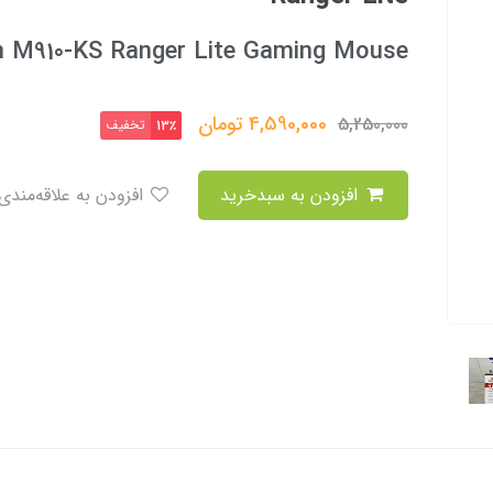
 M910-KS Ranger Lite Gaming Mouse
4,590,000
تومان
5,250,000
تخفیف
13٪
افزودن به سبدخرید
افزودن به علاقه‌مندی