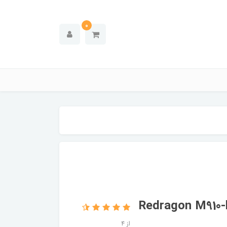
0
 سیم گیمینگ ردراگون مدل Redragon M910-ks
از 4