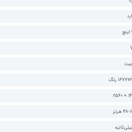
د
رد
چ
16777 رنگ
1440 
48 هرتز