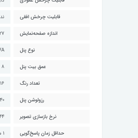
قابلیت چرخش عمودی
دار
قابلیت چرخش افقی
ندا
اندازه صفحه‌نمایش
27 این
نوع پنل
VA
عمق بیت پنل
8 بیت
تعداد رنگ
216
رزولوشن پنل
× 2560
نرخ بازسازی تصویر
-144
حداقل زمان پاسخ‌گویی
1 میلی‌ثانیه