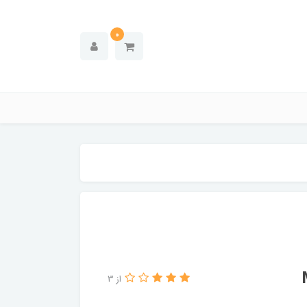
0
از 3