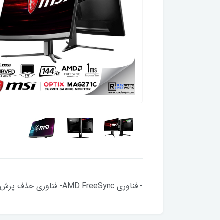
- فناوری AMD FreeSync- فناوری حذف پرش تصویر- نور آبی کم برای محافظت از چشمان- اپلیکیشن MSI Remote Display- MSI Mystic Light