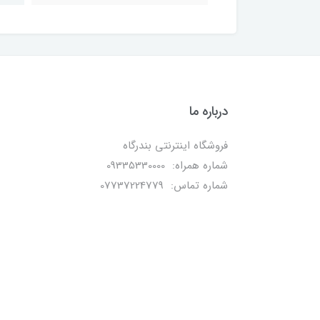
درباره ما
فروشگاه اینترنتی بندرگاه
شماره همراه: 09335330000
شماره تماس: 07737224779