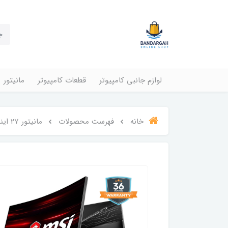
لوازم جانبی کامپیوتر
قطعات کامپیوتر
مانیتور
خانه
فهرست محصولات
مانیتور 27 اینچ MSI مدل MAG271CQR