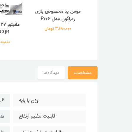
د گیمینگ ردراگون
موس پد مخصوص بازى
Keyboard Redr
ردراگون مدل P006
K558 ANDROM
3,680,000 تومان
1CQR
Rainbow
79,700,000
10,650,0 تومان
مشخصات
دیدگاه‌ها
وزن با پایه
5.6 کیل
قابلیت تنظیم ارتفاع
ندا