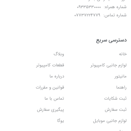
شماره همراه: 09335330000
شماره تماس: 07737224779
دسترسی سریع
خانه
وبلاگ
لوازم جانبی کامپیوتر
قطعات کامپیوتر
مانیتور
درباره ما
راهنما
قوانین و مقررات
ثبت شکایات
تماس با ما
ثبت سفارش
پیگیری سفارش
لوازم جانبی موبایل
یوگا