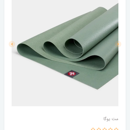
مت یوگا