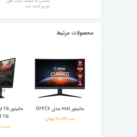
بستگی به عملکرد شرکت های
توزیع کننده دارد.
محصولات مرتبط
مانیتور 24 اینچ بنکیو مدل
مانیتور msi مدل G24C6
 25
GW2381
40,730,000 تومان
28,700,0 تومان
59,300,000