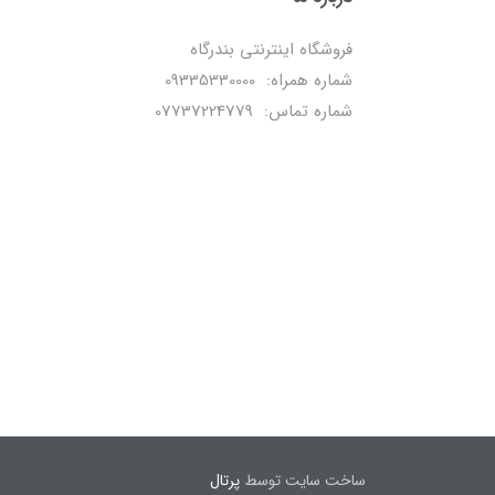
فروشگاه اینترنتی بندرگاه
شماره همراه: 09335330000
شماره تماس: 07737224779
ساخت سایت توسط
پرتال