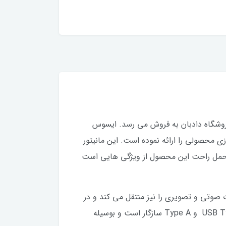
ت و در فروشگاه دادبان به فروش می رسد. ایسوس
ازی محصولی را ارائه نموده است. این مانیتور
بل حمل برای شما است. حمل راحت این محصول از ویژگی هایی است
 تامین برق مورد نیاز خود، اطلاعات صوتی و تصویری را نیز منتقل می کند و در
نتیجه برای خروجی تصویر نیاز به کابل HDMI نیست. این مانیتور پیشرفته با همه لپ تاپ های مجهز به پورتUSB Type-C و Type A سازگار است و بوسیله