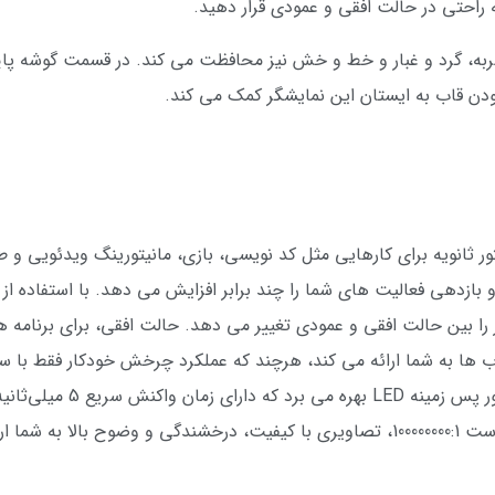
ه راحتی در حالت افقی و عمودی قرار دهید.
 ضربه، گرد و غبار و خط و خش نیز محافظت می کند. در قسمت گوشه پا
بودن قاب به ایستان این نمایشگر کمک می کند.
ZenScree به عنوان مانیتور ثانویه برای کارهایی مثل کد نویسی، بازی، مانیتورینگ وید
کتاب ها به شما ارائه می کند، هرچند که عملکرد چرخش خودکار فقط با 
می‌کند . با کیفیت تصویر Full HD و نرخ کنتراست 100000000:1، تصاویری با کیفیت، درخش