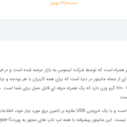
79,700,000 تومان
ZenScreen  اولین نمایشگر همراه است که توسط شرکت ایسوس به بازار عرضه شده اس
ای از جمله مانیتور در دنیا است که برای همه کاربران با هر بودجه‌ و نی
15.6 اینچی به باریکی 8 میلی متر است و تنها 780 گرم وزن دارد که یک همراه حرفه ایِ قا
است.
این نمایشگرهمچنین مجهز به سیگنال ترکیبی است و با یک خروجی USB علاوه بر