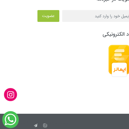
عضویت
د الکترونیکی
چطور میتونم کمکتون کنم؟