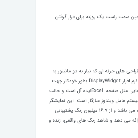
یین سمت راست یک روزنه برای قرار گرفتن
ئویی و طراحی های حرفه ای که نیاز به دو مانیتور به
طور همزمان است مورد استفاده قرار می گیرد و بازدهی فعالیت های شما را چند برابر افزایش می دهد. با استفاده از نرم افزار DisplayWidget بطور خودکار جهت
گیری صفحه نمایش را تشخیص داده و تصویر را بین حالت افقی و عمودی تغییر می دهد. حالت افقی، برای برنامه هایی مثل صفحه Excelایده آل است و حالت
سیستم عامل ویندوز سازگار است. این نمایشگر
از پنل IPS با زاویه دید گسترده 178 درجه با نور پس زمینه LED بهره می برد که دارای زمان واکنش سریع 5 میلی‌ثانیه می باشد و از 16.7 میلیون رنگ پشتیبانی
ندگی و وضوح بالا به شما ارائه می دهد و شاهد رنگ‌ های واقعی، زنده و