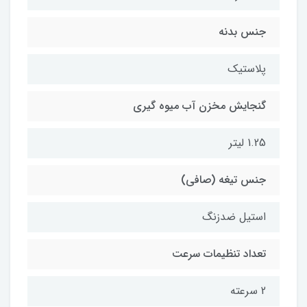
جنس بدنه
پلاستیک
گنجایش مخزن آب میوه گیری
1.25 لیتر
جنس تیغه (صافی)
استیل ضدزنگ
تعداد تنظیمات سرعت
2 سرعته