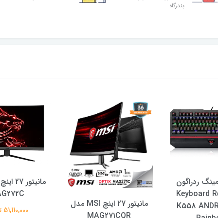
بندرگاه
مینگ ردراگون
G272C
Keyboard R
مانیتور 27 اینچ MSI مدل
K558 AND
51,110,000 تومان
MAG271CQR