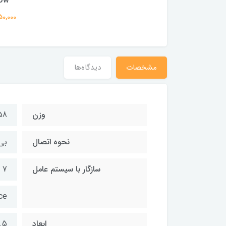
ow
10,650,000
مشخصات
دیدگاه‌ها
وزن
658 
نحوه اتصال
بی
سازگار با سیستم عامل
 7
ce
ابعاد
373.5 * 9