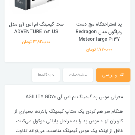
پد استراحتگاه مچ دست
ست گیمینگ ام اس آی مدل
ردراگون مدل Redragon
ADVENTURE 202 US
Meteor large P037
13,920,000 تومان
1,770,000 تومان
نقد و بررسی
مشخصات
دیدگاه‌ها
معرفی موس پد گیمینگ ام اس آی AGILITY GD70
هنگام سر هم کردن یک ستاپ گیمینگ بالارده، بسیاری از
کاربران تهیه موس پد را به مراحل پایانی موکول می‌کنند،
غافل از اینکه یک موس گیمینگ مناسب، می‌تواند تفاوت